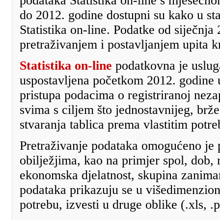
podataka Statistika on-line s mjeseč
do 2012. godine dostupni su kako u stat
Statistika on-line. Podatke od siječnja
pretraživanjem i postavljanjem upita k
Statistika on-line
podatkovna je uslug
uspostavljena početkom 2012. godine u
pristupa podacima o registriranoj neza
svima s ciljem što jednostavnijeg, brže
stvaranja tablica prema vlastitim potr
Pretraživanje podataka omogućeno je 
obilježjima, kao na primjer spol, dob, 
ekonomska djelatnost, skupina zanimanja
podataka prikazuju se u višedimenzion
potrebu, izvesti u druge oblike (.xls, .p